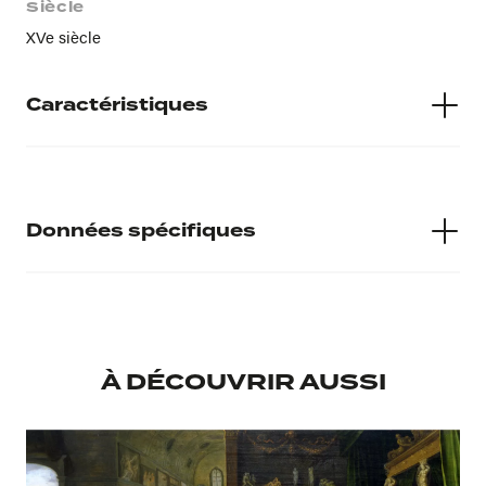
Siècle
XVe siècle
Caractéristiques
Matières
Huile et rehauts d’or sur toile marouflée sur bois
Données spécifiques
Numéro d'inventaire
834.4.5
À DÉCOUVRIR AUSSI
Musée d'accueil
Musée Calvet
Provenance