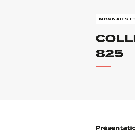
MONNAIES E
COLL
825
Présentati