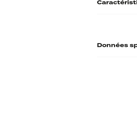
Caractéris
Techniques
Dénomination
Données sp
Authenticité
Numéro d'inve
Poids
Musée d'accuei
Diamètre
Commentaire r
Thématiques r