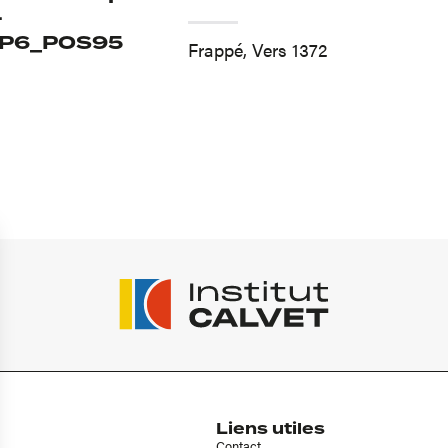
-
_P6_POS95
Frappé, Vers 1372
Liens utiles
Contact