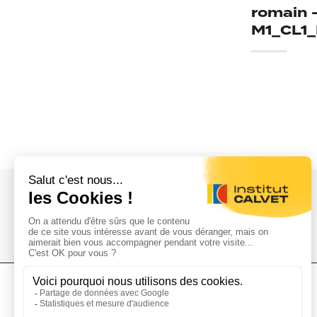
romain 
M1_CL1
L'Institut Calvet
L'Institut
Donations