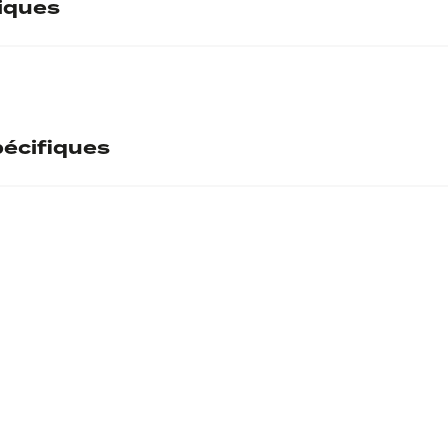
tiques
écifiques
ntaire
l
ecto
S
ecto