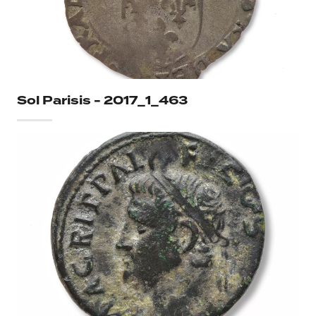
Iconographie recto
Buste d'Eugène IV à gauche, avec tiare et étole décorée
d'arabesques
Thématiques recto
Eugène IV
Sol Parisis - 2017_1_463
Description verso
NICOLAI.TOLENTINATIS.SANCTITAS.CELEBRIS.REDDITVR
// .SIC.TRIVMPHNAT / ELECTI
Iconographie verso
Eugène IV, assis sur un trône et entouré de plusieurs prélats,
lisant la bulle de canonisation de San Nicola da Talentino
Thématiques verso
Eugène IV
Prélats
Bulle