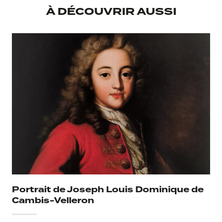
Par Georges Brunel, édition Silvana Editoriale, Milano, 2015.
Don Marcel Puech à L'institut Calvet
À DÉCOUVRIR AUSSI
Portrait de Joseph Louis Dominique de
Cambis-Velleron