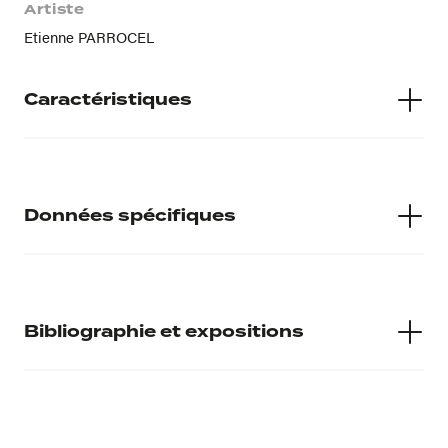
Artiste
Etienne PARROCEL
Caractéristiques
Matières
H : 0.618 L : 0.74
Données spécifiques
Numéro d'inventaire
998.1.85
Bibliographie et expositions
Musée d'accueil
Musée Calvet
Bibliographie
Provenance
La peinture française du XVIème au XVIIIème siècle