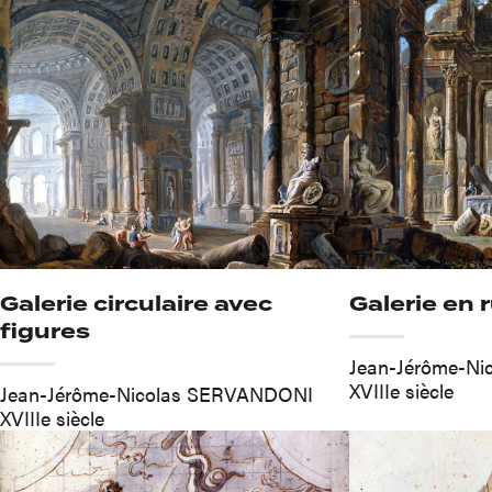
Galerie circulaire avec
Galerie en 
figures
Jean-Jérôme-N
XVIIIe siècle
Jean-Jérôme-Nicolas SERVANDONI
XVIIIe siècle