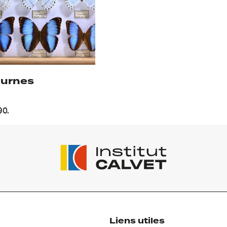
iurnes
90.
Liens utiles