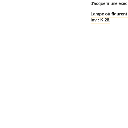
d’acquérir une exé
Lampe où figurent 
Inv : K 28.