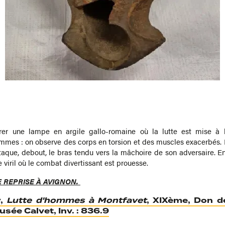
er une lampe en argile gallo-romaine où la lutte est mise à l
mmes : on observe des corps en torsion et des muscles exacerbés
ttaque, debout, le bras tendu vers la mâchoire de son adversaire. En
 viril où le combat divertissant est prouesse.
E REPRISE À AVIGNON.
y,
Lutte d'hommes à Montfavet
, XIXème, Don d
sée Calvet, Inv. : 836.9