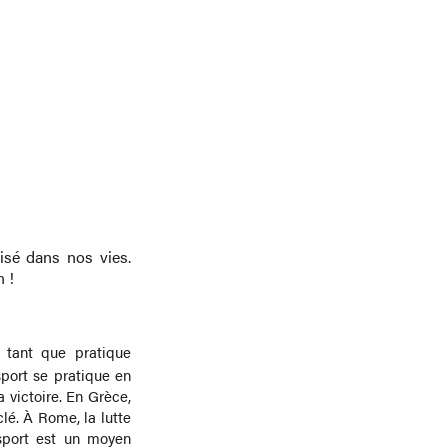
risé dans nos vies.
n !
n tant que pratique
port se pratique en
a victoire. En Grèce,
clé. À Rome, la lutte
 sport est un moyen