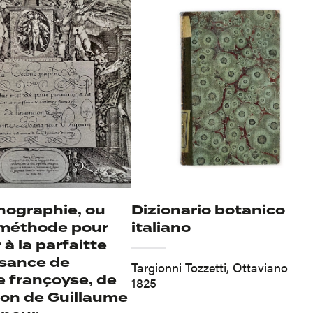
nographie, ou
Dizionario botanico
 méthode pour
italiano
 à la parfaitte
sance de
Targionni Tozzetti, Ottaviano
re françoyse, de
1825
ion de Guillaume