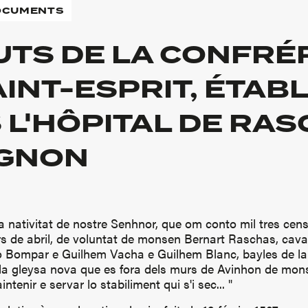
DOCUMENTS
UTS DE LA CONFRÉ
INT-ESPRIT, ÉTABL
 L'HÔPITAL DE RAS
IGNON
 la nativitat de nostre Senhnor, que om conto mil tres cen
rs de abril, de voluntat de monsen Bernart Raschas, caval
o Bompar e Guilhem Vacha e Guilhem Blanc, bayles de la 
n la gleysa nova que es fora dels murs de Avinhon de mon
ntenir e servar lo stabiliment qui s'i sec... "