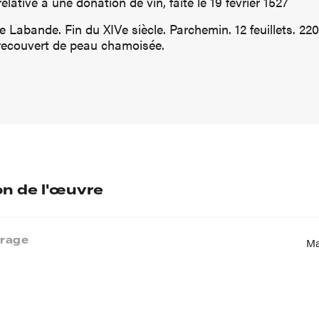
 relative à une donation de vin, faite le 19 février 1527
Labande. Fin du XIVe siècle. Parchemin. 12 feuillets. 220
, recouvert de peau chamoisée.
on de l'œuvre
vrage
Ma