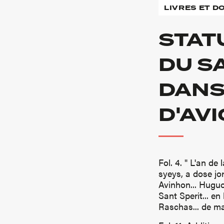
LIVRES ET 
STAT
DU SA
DANS
D'AV
Fol. 4. " L'an de
syeys, a dose jo
Avinhon... Hugu
Sant Sperit... e
Raschas... de mai