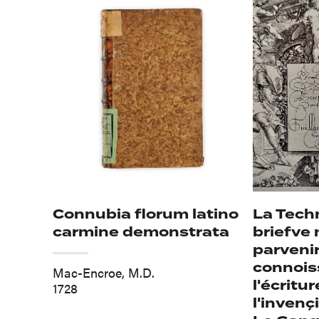
Connubia florum latino
La Tech
carmine demonstrata
briefve
parvenir
connois
Mac-Encroe, M.D.
l'écritu
1728
l'invenç