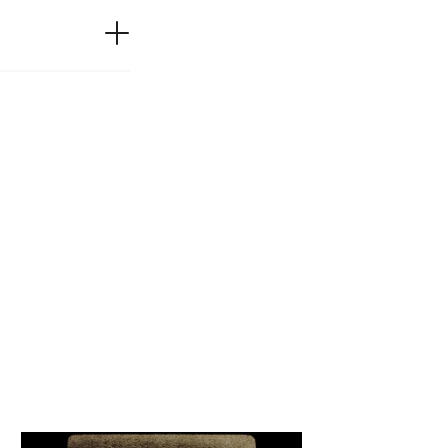
MS 00 2665
ibliothèque Requien
Fondation Calvet