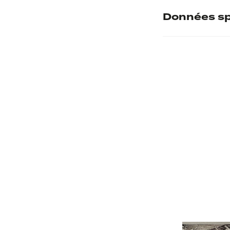
Données sp
Numéro d'inve
Musée d'accuei
Provenance