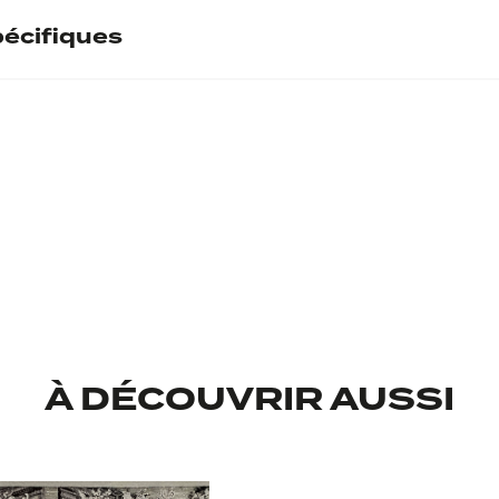
écifiques
ntaire
l
B
À DÉCOUVRIR AUSSI