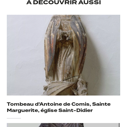
À DÉCOUVRIR AUSSI
Musée d'accueil
Musée Lapidaire
Provenance
Collection Marquis de Calvière
Legs Calvet 1810 à L'institut Calvet
Tombeau d'Antoine de Comis, Sainte
Marguerite, église Saint-Didier