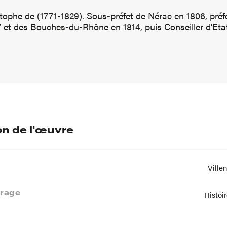
stophe de (1771-1829). Sous-préfet de Nérac en 1806, préf
et des Bouches-du-Rhône en 1814, puis Conseiller d'Etat
on de l'œuvre
Ville
vrage
Histoi