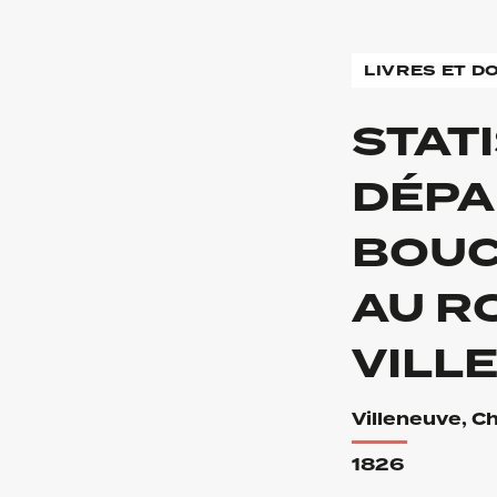
LIVRES ET 
STAT
DÉPA
BOUC
AU RO
VILL
Villeneuve, C
1826