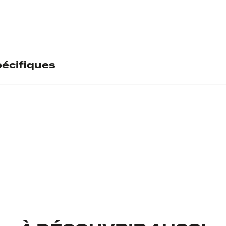
écifiques
ntaire
l
B