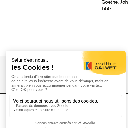
Goethe, Jo
1837
L'Institut Calvet
L'Institut
Donations
Collections
Mécénat