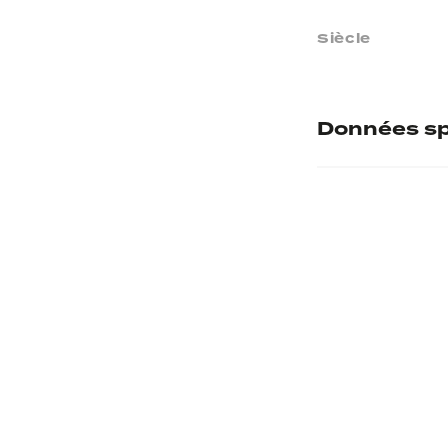
Siècle
Données sp
Numéro d'inve
Musée d'accuei
Provenance