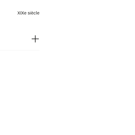
XIXe siècle
Atlas 60
ibliothèque Requien
Fondation Calvet