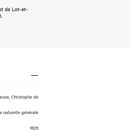
et de Lot-et-
.
neuve, Christophe de
re naturelle générale
1826