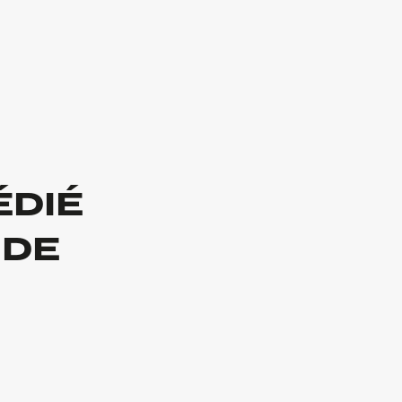
ÉDIÉ
 DE