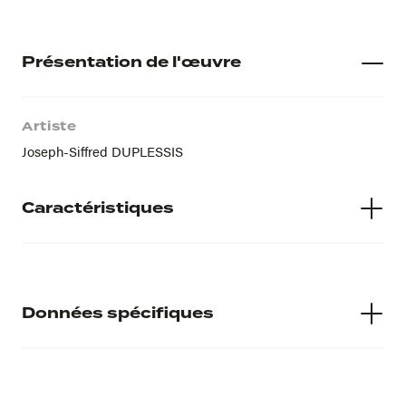
Présentation de l'œuvre
Artiste
Joseph-Siffred DUPLESSIS
Caractéristiques
Matières
H : 0.725 L : 0.59
Données spécifiques
Numéro d'inventaire
997.0.1