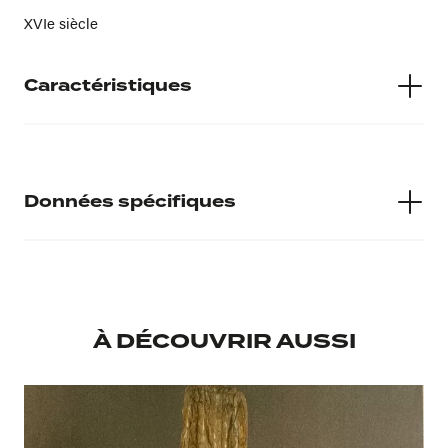
XVIe siècle
Caractéristiques
Matières
Faïence
Données spécifiques
Numéro d'inventaire
2001.7.12
À DÉCOUVRIR AUSSI
Musée d'accueil
Musée Calvet
Provenance
Donation du Docteur Reboul en 2001 à L'institut Calvet