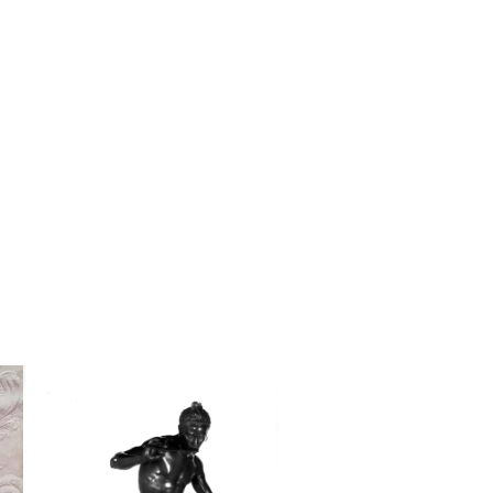
 dépôt musée Calvet
usée du Petit Palais