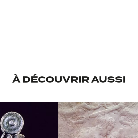
ntaire
Inv N168,
l
M
À DÉCOUVRIR AUSSI