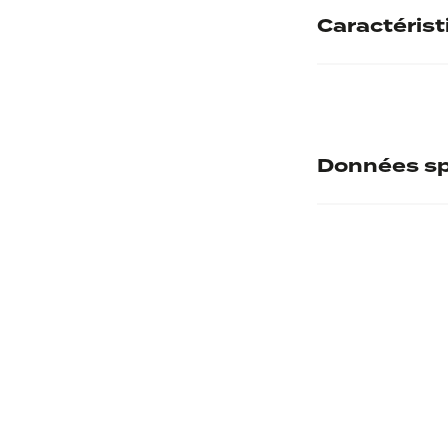
Caractéris
Dénomination
Authenticité
Données sp
Poids
Numéro d'inve
Description re
Musée d'accuei
Iconographie r
Thématiques r
Description ve