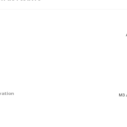
vation
M3 /