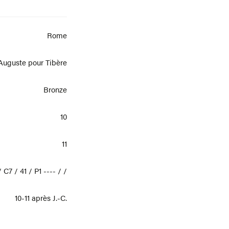
Rome
Auguste pour Tibère
Bronze
10
11
 C7 / 41 / P1 ---- / /
10-11 après J.-C.