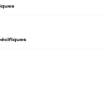
tiques
écifiques
ntaire
cto
TI CAESAR A
l
ecto
Tête nu
ecto
rso
PONTIFEX TRIBVN 