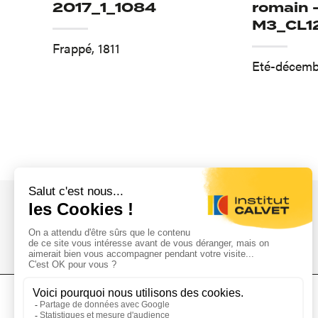
2017_1_1084
romain 
M3_CL1
Frappé, 1811
Eté-décemb
L'Institut Calvet