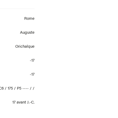
Rome
Auguste
Orichalque
-17
-17
6 / 175 / P5 ---- / /
17 avant J.-C.