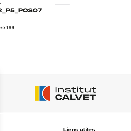
-
2_P5_POS07
re 166
Liens utiles