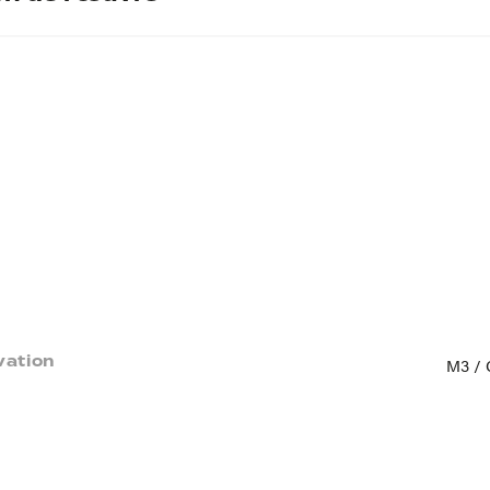
vation
M3 / C