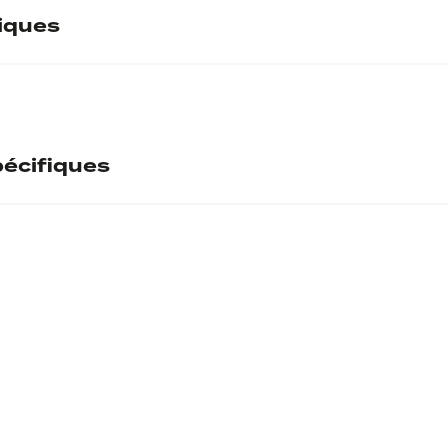
tiques
écifiques
ntaire
cto
AVGVSTVS/
l
ecto
Dans une
ecto
rso
M SANQVINIVS Q F