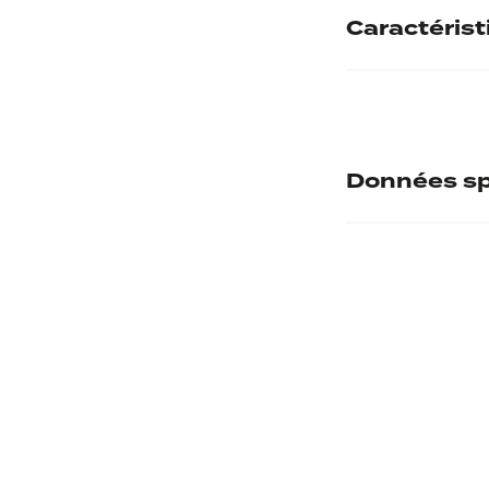
Caractéris
Dénomination
Authenticité
Données sp
Poids
Numéro d'inve
Description re
Musée d'accuei
Iconographie r
Thématiques r
Description ve