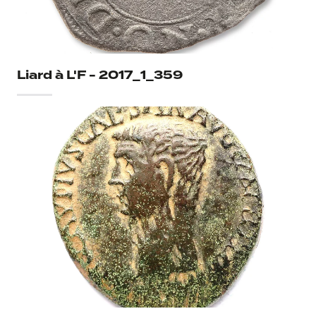
AVGV-STA S C
Iconographie verso
Cérès debout à gauche, levant la main droite et tenant une
longue torche
Liard à L'F - 2017_1_359
Thématiques verso
Cérès
Torche