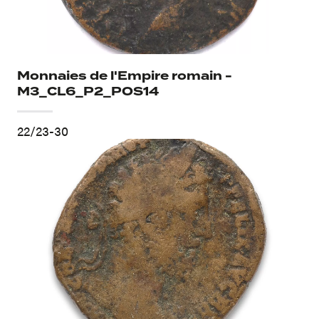
ROMA, au-dessus
Iconographie verso
Proue de navire à droite ; en-dessous, (trois points)
Monnaies de l'Empire romain -
Thématiques verso
M3_CL6_P2_POS14
Proue
22/23-30