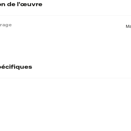
on de l'œuvre
vrage
Ma
écifiques
ntaire
l
B