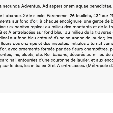
ica secunda Adventus. Ad aspersionem aquae benedictae.
Labande. XVIe siècle. Parchemin. 26 feuillets, 432 sur 299
ents sur fond d'or; à chaque encoignure, une gerbe de bl
ise : exinanitvs repleo; au milieu des montants et de la t
r G et A entrelacées sur fond bleu; au milieu de la traverse
dinal sur fond bleu entouré d'une couronne de laurier; le
fleurs des champs et des insectes. Initiales alternativem
d'or, avec ornements formés par des fleurs champêtres, 
rites, iris, bluets, etc. Rel. basane, décorée au milieu de
 cardinal, entourées d'une couronne de laurier, et aux enc
; sur le dos, les initiales G et A entrelacées. (Métropole d