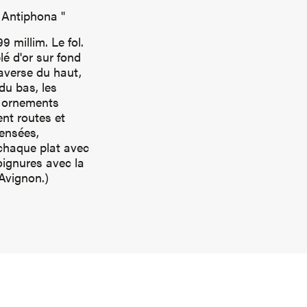
 Antiphona "
 millim. Le fol.
é d'or sur fond
raverse du haut,
 du bas, les
s ornements
ent routes et
pensées,
 chaque plat avec
oignures avec la
'Avignon.)