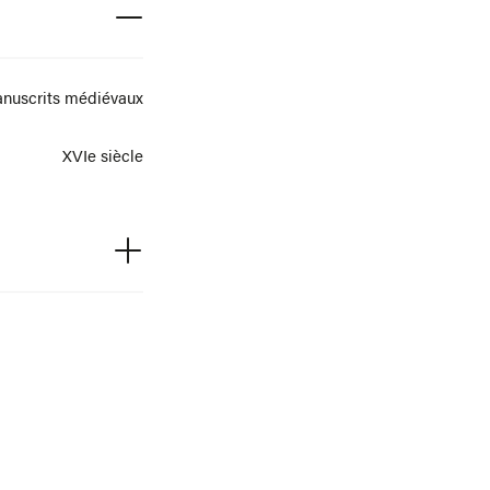
nuscrits médiévaux
XVIe siècle
MS 00 146
ibliothèque Requien
Fondation Calvet