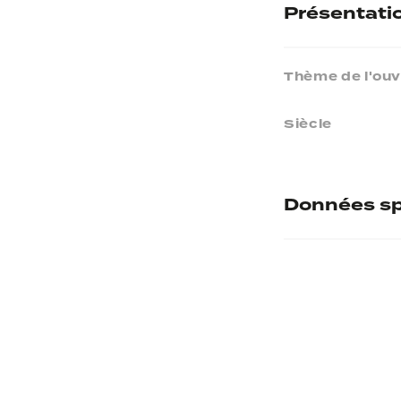
Présentati
Thème de l'ou
Siècle
Données sp
Numéro d'inve
Musée d'accuei
Provenance