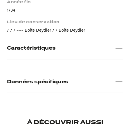
Année fin
1734
Lieu de conservation
/ / / ---- Boîte Deydier / / Boîte Deydier
Caractéristiques
Authenticité
Vraie
Données spécifiques
Poids
86,05
Numéro d'inventaire
2017_6_613
À DÉCOUVRIR AUSSI
Musée d'accueil