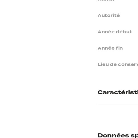
Autorité
Année début
Année fin
Lieu de conser
Caractéris
Authenticité
Poids
Données sp