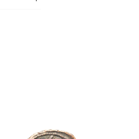
2017_6_612
Médailler