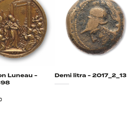
ion Luneau -
Demi litra - 2017_2_13
898
0