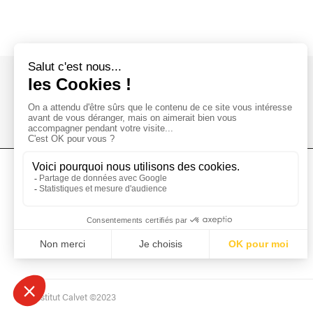
L'Institut Calvet
L'Institut
Donations
Collections
Mécénat
Musées & Bibliothèques
Prêts et dépôts
L'institut Calvet ©2023