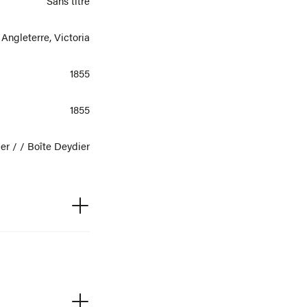
Sans titre
Angleterre, Victoria
1855
1855
ier / / Boîte Deydier
Vraie
85,21