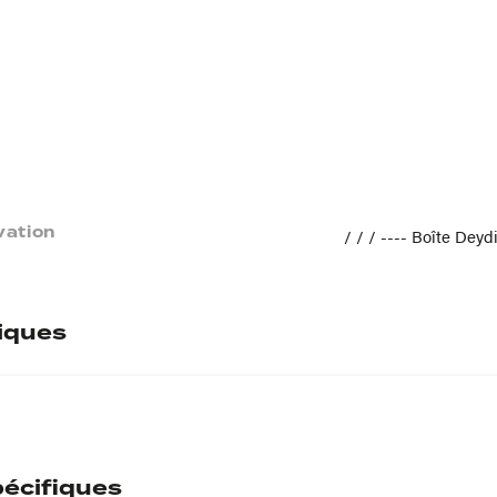
vation
/ / / ---- Boîte Deyd
tiques
écifiques