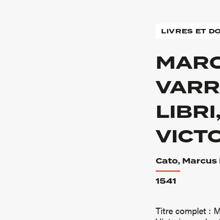
LIVRES ET 
MARC
VARR
LIBR
VICT
Cato, Marcus P
1541
Titre complet : M