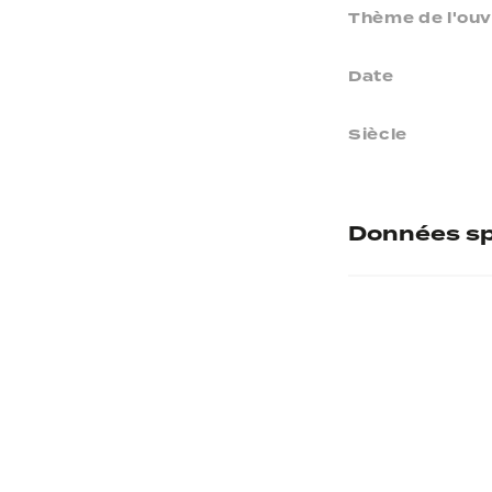
Thème de l'ou
Date
Siècle
Données sp
Numéro d'inve
Musée d'accuei
Provenance