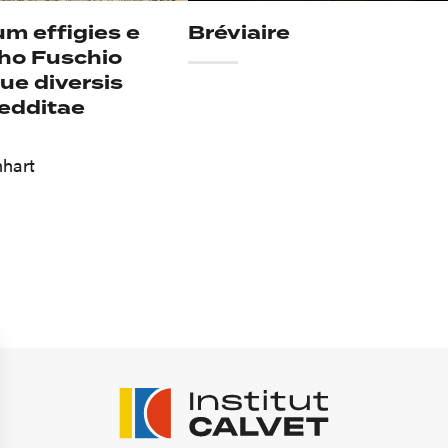
um effigies e
Bréviaire
ho Fuschio
ue diversis
redditae
nhart