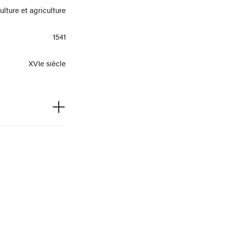
ulture et agriculture
1541
XVIe siècle
8° 1694
ibliothèque Requien
Fondation Calvet