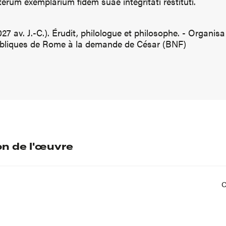
terum exemplarium fidem suae integritati restituti.
7 av. J.-C.). Érudit, philologue et philosophe. - Organisa
ubliques de Rome à la demande de César (BNF)
on de l'œuvre
C