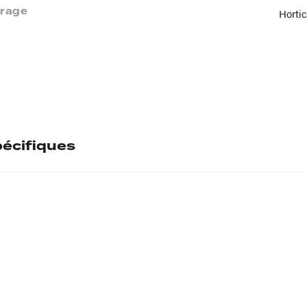
vrage
Hortic
écifiques
ntaire
l
B