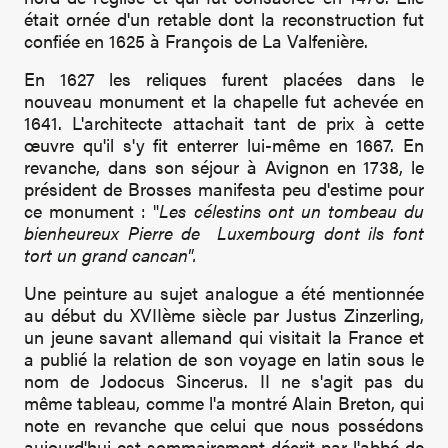
était ornée d'un retable dont la reconstruction fut
confiée en 1625 à François de La Valfenière.
En 1627 les reliques furent placées dans le
nouveau monument et la chapelle fut achevée en
1641. L'architecte attachait tant de prix à cette
œuvre qu'il s'y fit enterrer lui-même en 1667. En
revanche, dans son séjour à Avignon en 1738, le
président de Brosses manifesta peu d'estime pour
ce monument : "
Les célestins ont un tombeau du
bienheureux Pierre de Luxembourg dont ils font
tort un grand cancan".
Une peinture au sujet analogue a été mentionnée
au début du XVIIème siècle par Justus Zinzerling,
un jeune savant allemand qui visitait la France et
a publié la relation de son voyage en latin sous le
nom de Jodocus Sincerus. II ne s'agit pas du
même tableau, comme l'a montré Alain Breton, qui
note en revanche que celui que nous possédons
aujourd'hui est sommairement décrit par l'abbé de