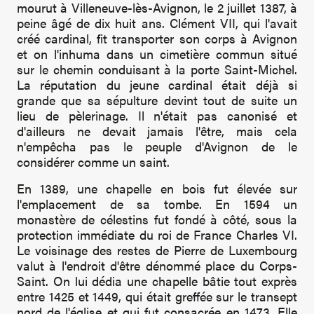
mourut à Villeneuve-lès-Avignon, le 2 juillet 1387, à
peine âgé de dix huit ans. Clément VII, qui l'avait
créé cardinal, fit transporter son corps à Avignon
et on l'inhuma dans un cimetière commun situé
sur le chemin conduisant à la porte Saint-Michel.
La réputation du jeune cardinal était déjà si
grande que sa sépulture devint tout de suite un
lieu de pèlerinage. Il n'était pas canonisé et
d'ailleurs ne devait jamais l'être, mais cela
n'empêcha pas le peuple d'Avignon de le
considérer comme un saint.
En 1389, une chapelle en bois fut élevée sur
l'emplacement de sa tombe. En 1594 un
monastère de célestins fut fondé à côté, sous la
protection immédiate du roi de France Charles VI.
Le voisinage des restes de Pierre de Luxembourg
valut à l'endroit d'être dénommé place du Corps-
Saint. On lui dédia une chapelle bâtie tout exprès
entre 1425 et 1449, qui était greffée sur le transept
nord de l'église et qui fut consacrée en 1473. Elle