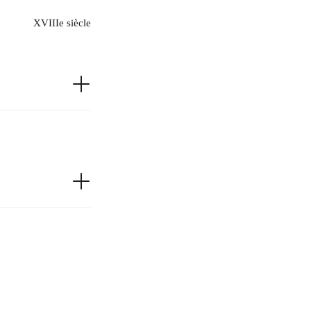
XVIIIe siècle
noire et craie blanche
996.7.81
Musée Calvet