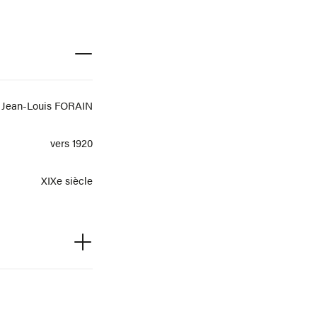
Jean-Louis FORAIN
vers 1920
XIXe siècle
stel sur papier brun
38 cm x 46 cm