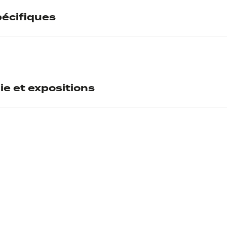
écifiques
Signé en bas
ntaire
l
ie et expositions
Don Joseph Rignault en 194
Oeuvres sur pap
Fonda