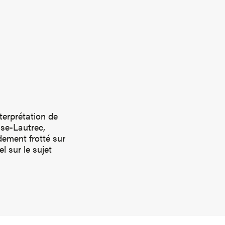
nterprétation de
use-Lautrec,
idement frotté sur
l sur le sujet