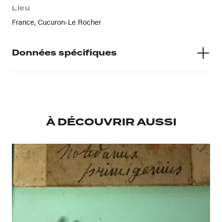
Lieu
France, Cucuron-Le Rocher
Données spécifiques
Numéro d'inventaire
2023.0.17.23
À DÉCOUVRIR AUSSI
Musée d'accueil
Musée Requien
Provenance
Legs de Mr Marc DEYDIER à l'Institut Calvet