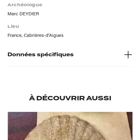
Archéologue
Marc DEYDIER
Lieu
France, Cabrières-d'Aigues
Données spécifiques
Numéro d'inventaire
2023.0.17.18
À DÉCOUVRIR AUSSI
Musée d'accueil
Musée Requien
Provenance
Legs de Mr Marc DEYDIER à l'Institut Calvet