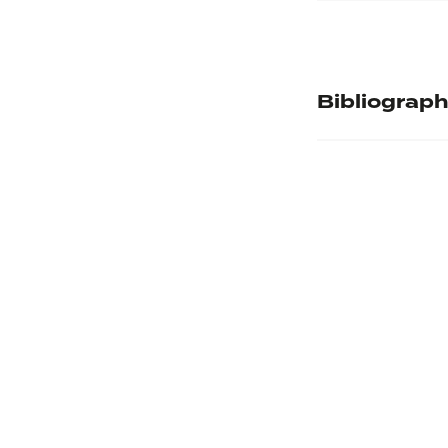
Numéro d'inve
Musée d'accuei
Bibliograph
Provenance
Bibliographie