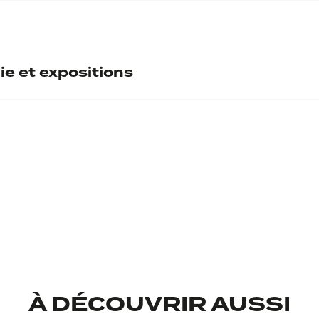
ntaire
l
ie et expositions
Legs Mennessier, 199
Oeuvres sur pap
Fonda
À DÉCOUVRIR AUSSI