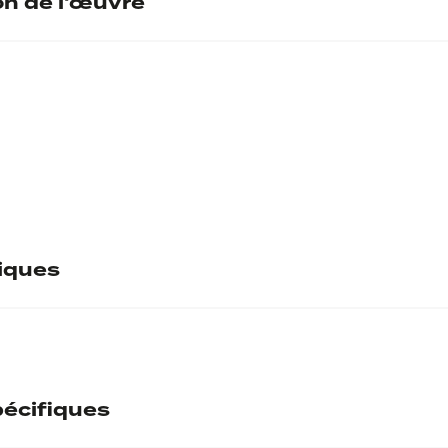
on de l'œuvre
tiques
écifiques
Sign