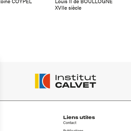
toine COYPEL
Louis II de BOULLOGNE
XVIIe siècle
Liens utiles
Contact
Publications