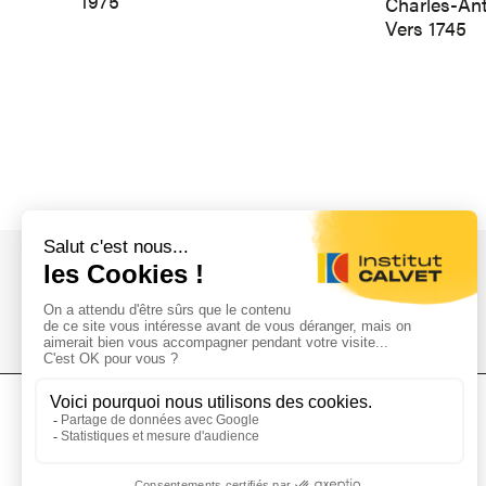
1975
Charles-An
Vers 1745
L'Institut Calvet
L'Institut
Donations
Collections
Mécénat