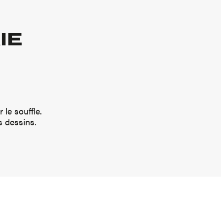
IE
le souffle.
s dessins.