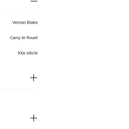
Vernon Blake
Carry-le Rouet
XXe siècle
Gouache
21 cm x 33,8 cm
é : VERNON BLAKE