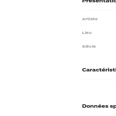
Présentati
Artiste
Lieu
Siècle
Caractéris
Matières
Données sp
Inscriptions