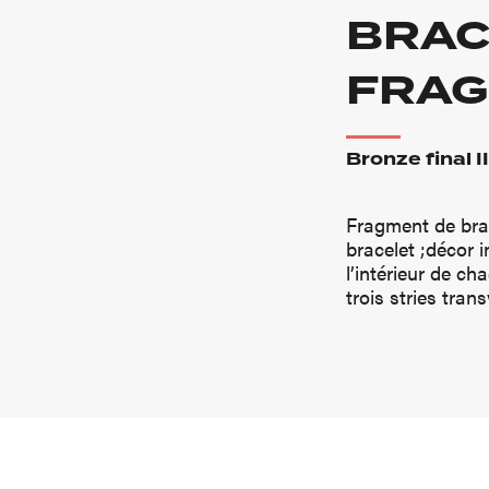
BRAC
FRAG
Bronze final II
Fragment de brac
bracelet ;décor 
l’intérieur de ch
trois stries tra