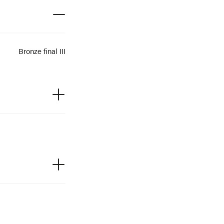
Bronze final III
: 0 ; Ep. : 1,5 ; Poids :
23,9
J-250 Z-03