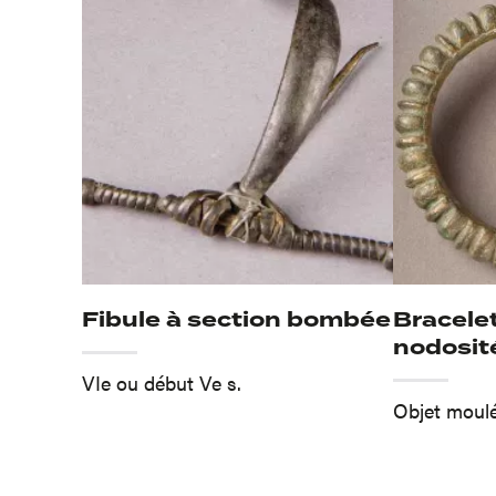
Fibule à section bombée
Bracele
nodosit
VIe ou début Ve s.
Objet moulé