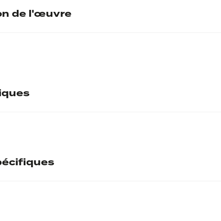
on de l'œuvre
tiques
l. : 16 ; Diam. ext. : 0 ; Diam. int. 
écifiques
ntaire