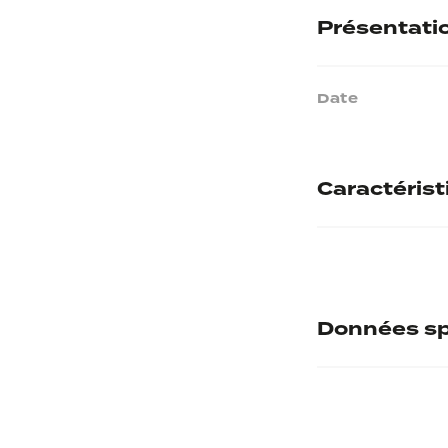
Présentati
Date
Caractéris
Matières
Données sp
Numéro d'inve