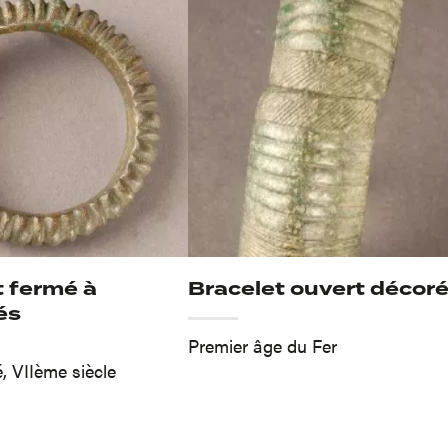
t fermé à
Bracelet ouvert décor
és
Premier âge du Fer
, VIIème siècle