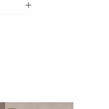
Musée Lapidaire
ues du Musée Calvet
d'Avignon ( 2004)
o-Dominique Garcia