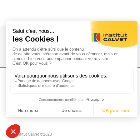
L'Institut Calvet
L'Institut
Donations
Collections
Mécénat
Musées & Bibliothèques
Prêts et dépôts
L'institut Calvet ©2023