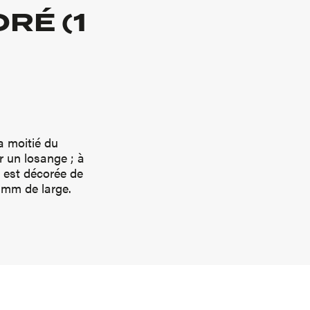
RÉ (1
a moitié du
r un losange ; à
, est décorée de
2 mm de large.