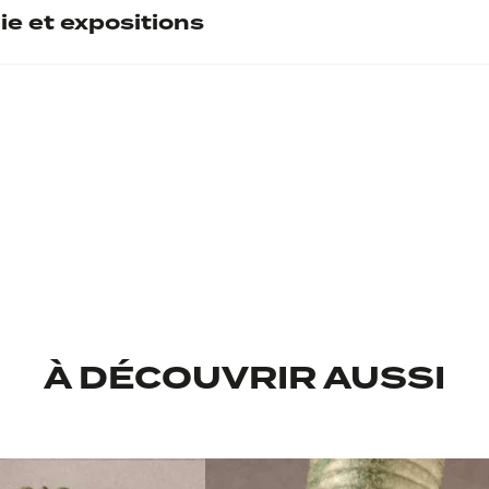
l
ie et expositions
Bronzes protohistoriq
Sylviane Campol
À DÉCOUVRIR AUSSI