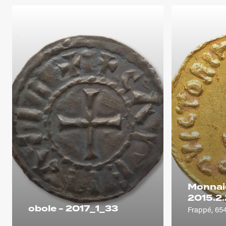
Monnaie
2015.2
obole - 2017_1_33
Frappé, 65