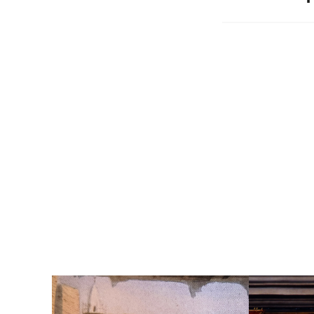
Numéro d'inve
Musée d'accuei
Provenance