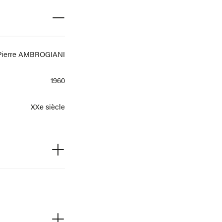
Pierre AMBROGIANI
1960
XXe siècle
Huile sur toile
60x81