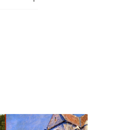
24.160
Musée Calvet
7 à L'institut Calvet