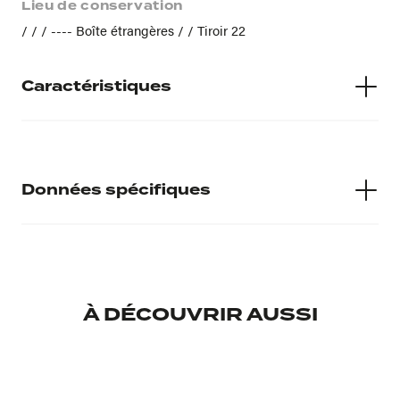
Lieu de conservation
/ / / ---- Boîte étrangères / / Tiroir 22
Caractéristiques
Authenticité
Vraie
Données spécifiques
Poids
1,94
Numéro d'inventaire
2017_3_418
À DÉCOUVRIR AUSSI
Musée d'accueil
Médailler